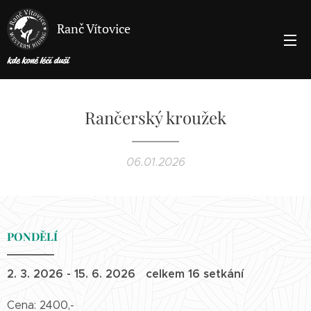
Ranč Vítovice
kde koně léčí duši
Rančerský kroužek
06.01.2026
PONDĚLÍ
2. 3. 2026 - 15. 6. 2026 celkem 16 setkání
Cena: 2400,-