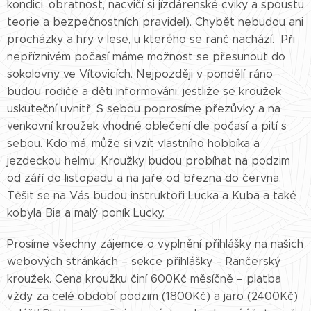
kondici, obratnost, nacvičí si jízdárenské cviky a spoustu
teorie a bezpečnostních pravidel). Chybět nebudou ani
procházky a hry v lese, u kterého se ranč nachází. Při
nepříznivém počasí máme možnost se přesunout do
sokolovny ve Vítovicích. Nejpozději v pondělí ráno
budou rodiče a děti informováni, jestliže se kroužek
uskuteční uvnitř. S sebou poprosíme přezůvky a na
venkovní kroužek vhodné oblečení dle počasí a pití s
sebou. Kdo má, může si vzít vlastního hobbíka a
jezdeckou helmu. Kroužky budou probíhat na podzim
od září do listopadu a na jaře od března do června.
Těšit se na Vás budou instruktoři Lucka a Kuba a také
kobyla Bia a malý poník Lucky.
Prosíme všechny zájemce o vyplnění přihlášky na našich
webových stránkách – sekce přihlášky – Rančerský
kroužek. Cena kroužku činí 600Kč měsíčně – platba
vždy za celé období podzim (1800Kč) a jaro (2400Kč)