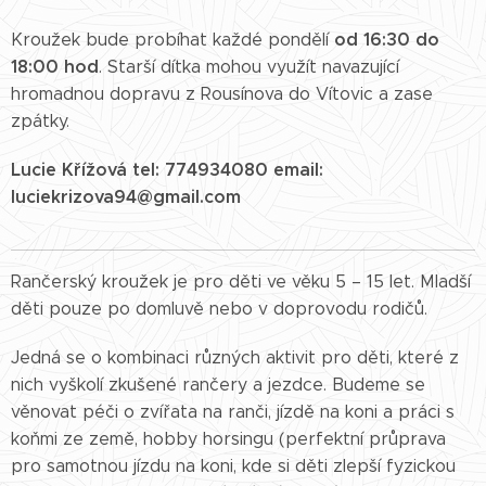
od 16:30 do
Kroužek bude probíhat každé pondělí
18:00 hod
. Starší dítka mohou využít navazující
hromadnou dopravu z Rousínova do Vítovic a zase
zpátky.
Lucie Křížová tel: 774934080 email:
luciekrizova94@gmail.com
Rančerský kroužek je pro děti ve věku 5 – 15 let. Mladší
děti pouze po domluvě nebo v doprovodu rodičů.
Jedná se o kombinaci různých aktivit pro děti, které z
nich vyškolí zkušené rančery a jezdce. Budeme se
věnovat péči o zvířata na ranči, jízdě na koni a práci s
koňmi ze země, hobby horsingu (perfektní průprava
pro samotnou jízdu na koni, kde si děti zlepší fyzickou