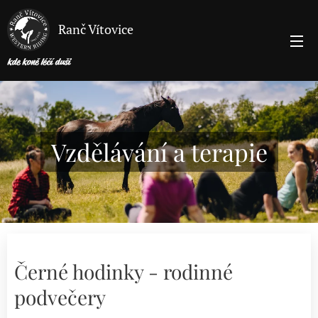
Ranč Vítovice
kde koně léčí duši
Vzdělávání a terapie
Černé hodinky - rodinné
podvečery