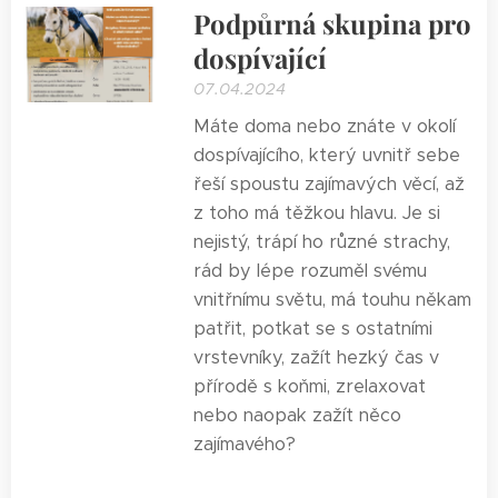
Podpůrná skupina pro
dospívající
07.04.2024
Máte doma nebo znáte v okolí
dospívajícího, který uvnitř sebe
řeší spoustu zajímavých věcí, až
z toho má těžkou hlavu. Je si
nejistý, trápí ho různé strachy,
rád by lépe rozuměl svému
vnitřnímu světu, má touhu někam
patřit, potkat se s ostatními
vrstevníky, zažít hezký čas v
přírodě s koňmi, zrelaxovat
nebo naopak zažít něco
zajímavého?